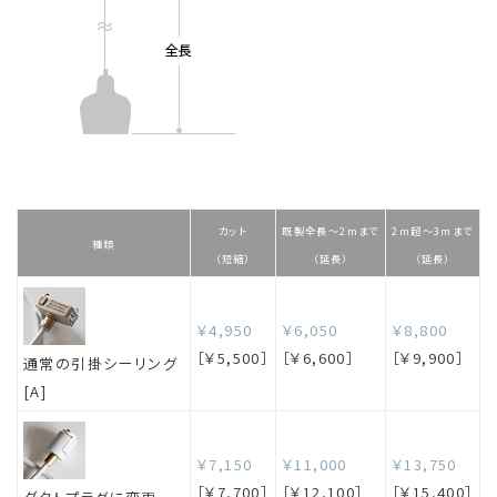
カット
既製全長～2mまで
2m超～3mまで
種類
（短縮）
（延長）
（延長）
￥4,950
￥6,050
￥8,800
［￥5,500］
［￥6,600］
［￥9,900］
通常の引掛シーリング
[A]
￥7,150
￥11,000
￥13,750
［￥7,700］
［￥12,100］
［￥15,400］