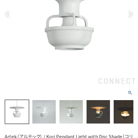
Artek（アルテック） / Kori Pendant Light with Disc Shade（コリ