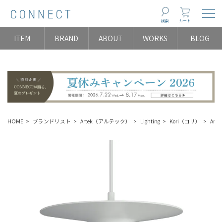
Togg
検索
カート
ITEM
BRAND
ABOUT
WORKS
BLOG
HOME
ブランドリスト
Artek（アルテック）
Lighting
Kori（コリ）
Art