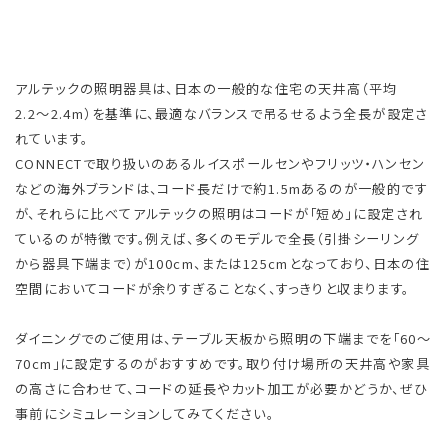
アルテックの照明器具は、日本の一般的な住宅の天井高（平均
2.2〜2.4m）を基準に、最適なバランスで吊るせるよう全長が設定さ
れています。
CONNECTで取り扱いのあるルイスポールセンやフリッツ・ハンセン
などの海外ブランドは、コード長だけで約1.5mあるのが一般的です
が、それらに比べてアルテックの照明はコードが「短め」に設定され
ているのが特徴です。例えば、多くのモデルで全長（引掛シーリング
から器具下端まで）が100cm、または125cmとなっており、日本の住
空間においてコードが余りすぎることなく、すっきりと収まります。
ダイニングでのご使用は、テーブル天板から照明の下端までを「60～
70cm」に設定するのがおすすめです。取り付け場所の天井高や家具
の高さに合わせて、コードの延長やカット加工が必要かどうか、ぜひ
事前にシミュレーションしてみてください。