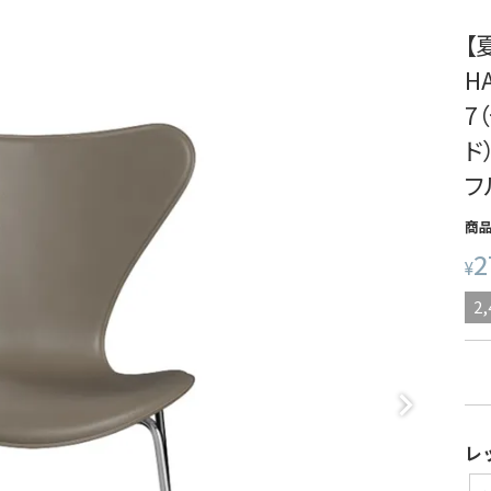
【
H
7
ド
フ
商
2
¥
2,
レ