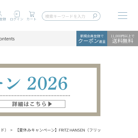
Toggle
登録
ログイン
カート
新規会員登録で
11,000円以上で
ontents
クーポン
送料無料
進呈
ード）
【夏休みキャンペーン】FRITZ HANSEN（フリッツ・ハンセン） / SER