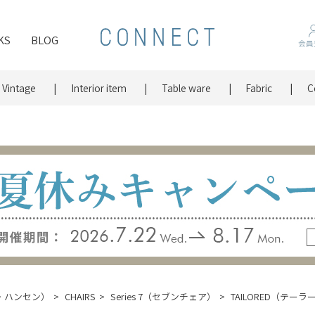
KS
BLOG
会員
Vintage
Interior item
Table ware
Fabric
C
ッツ・ハンセン）
CHAIRS
Series 7（セブンチェア）
TAILORED（テーラ