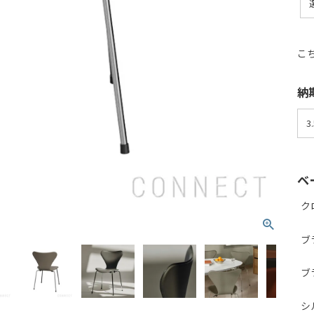
こ
納
ベ
ク
ブ
ブ
シ