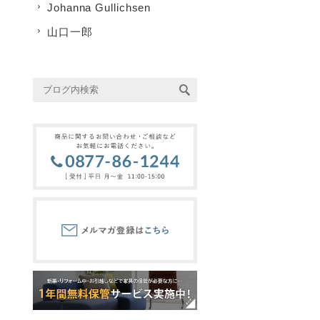
Johanna Gullichsen
山口一郎