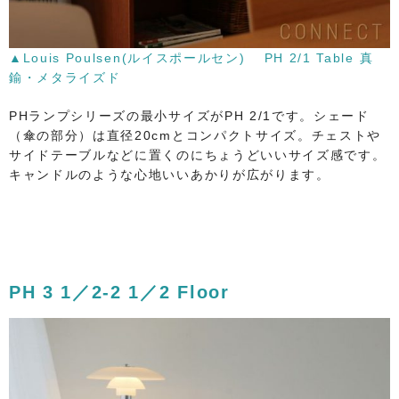
▲Louis Poulsen(ルイスポールセン) PH 2/1 Table 真
鍮・メタライズド
PHランプシリーズの最小サイズがPH 2/1です。シェード
（傘の部分）は直径20cmとコンパクトサイズ。チェストや
サイドテーブルなどに置くのにちょうどいいサイズ感です。
キャンドルのような心地いいあかりが広がります。
PH 3 1／2-2 1／2 Floor