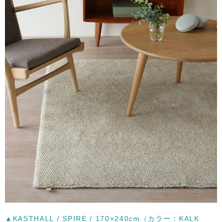
▲KASTHALL / SPIRE / 170×240cm（カラー：KALK