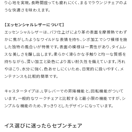
り心地を実現。長時間座っても疲れにくく、まるでラウンジチェアのよ
うな快適さを味わえます。
【エッセンシャルレザーについて】
エッセンシャルレザーは、バフ仕上げにより革の表面を摩擦熱でわず
かに焦がしたようなワイルドな表情を持ち、シボ加工でシワ模様を施
した独特の風合いが特徴です。表面の模様は一貫性があり、タイムレ
スな美しさを醸し出します。柔らかく滑らかな手触りと均一な質感を
持ちながら、深い加工と染色により高い耐久性を備えています。汚れ
やほこり、水分に強く、色あせしにくいため、日常的に扱いやすく、メ
ンテナンスも比較的簡単です。
キャスタータイプは、L字レバーでの昇降機能と、回転機能がついて
います。一般的なワークチェアと比較すると最小限の機能ですが、シ
ンプルな機能のため、すっきりとしたデザインになっています。
イス選びに迷ったらセブンチェア