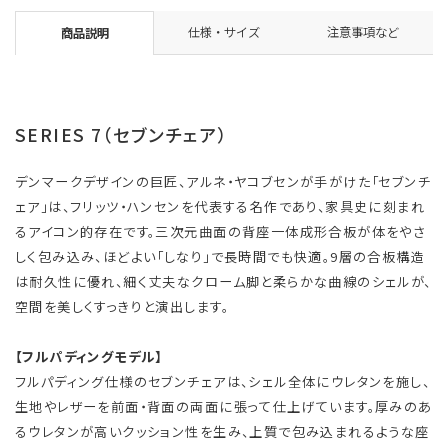
仕様・サイズ
注意事項など
商品説明
SERIES 7（セブンチェア）
デンマークデザインの巨匠、アルネ・ヤコブセンが手がけた「セブンチ
ェア」は、フリッツ・ハンセンを代表する名作であり、家具史に刻まれ
るアイコン的存在です。三次元曲面の背座一体成形合板が体をやさ
しく包み込み、ほどよい「しなり」で長時間でも快適。9層の合板構造
は耐久性に優れ、細く丈夫なクローム脚と柔らかな曲線のシェルが、
空間を美しくすっきりと演出します。
【フルパディングモデル】
フルパディング仕様のセブンチェアは、シェル全体にウレタンを施し、
生地やレザーを前面・背面の両面に張って仕上げています。厚みのあ
るウレタンが高いクッション性を生み、上質で包み込まれるような座