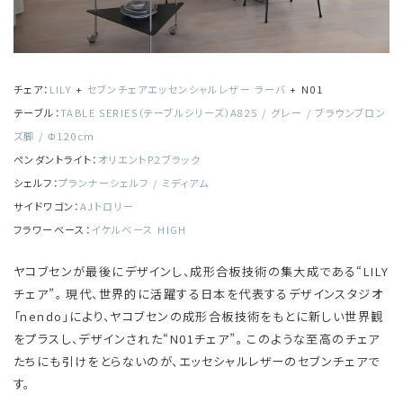
チェア：
LILY
+
セブンチェアエッセンシャルレザー ラーバ
​​​ + N01
テーブル：
TABLE SERIES（テーブルシリーズ）A825 / グレー / ブラウンブロン
ズ脚 / Φ120cm
ペンダントライト：
オリエントP2ブラック
シェルフ：
プランナーシェルフ / ミディアム
サイドワゴン：
AJトロリー
フラワーベース：
イケルベース HIGH
ヤコブセンが最後にデザインし、成形合板技術の集大成である“LILY
チェア”。 現代、世界的に活躍する日本を代表するデザインスタジオ
「nendo」により、ヤコブセンの成形合板技術をもとに新しい世界観
をプラスし、デザインされた“N01チェア”。 このような至高のチェア
たちにも引けをとらないのが、エッセシャルレザーのセブンチェアで
す。