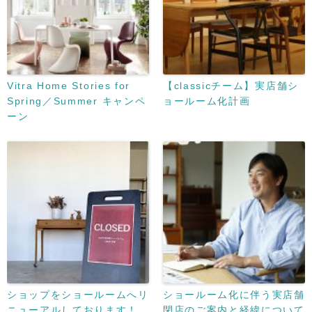
Vitra Home Stories for
【classicチーム】実店舗シ
Spring／Summer キャンペ
ョールーム化計画
ーン
ショップをショールームへリ
ショールーム化に伴う実店舗
ニューアルしております！
閉店のご案内と経緯について